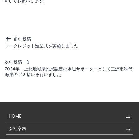
宜しくお願いします。
投
前の投稿
稿
Ｊークレジット進呈式を実施しました
ナ
ビ
次の投稿
2024年 上北地域県民局認定の水辺サポーターとして三沢市淋代
ゲ
海岸のゴミ拾いを行いました
ー
シ
ョ
ン
HOME
会社案内